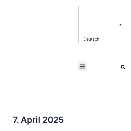
Zum
Seitennummerierung
Inhalt
der
springen
Beiträge
Deutsch
Menu
7. April 2025